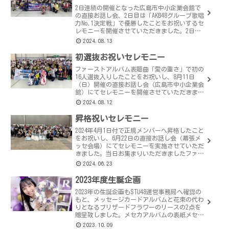
2日連続の開催となった広島市中小企業会館で
の直接お話し会、2日目は「AKB48グループ歌唱
力No.1決定戦」で優勝したことをお祝いするセ
レモニーを開催させていただきました。2日連
続にもかかわらず、多くのファンのみなさんに
2024.08.13
お集まりいただきまし...
初選抜お祝いセレモニー
ファーストアルバム表題曲「愛の重さ」で初の
16人選抜入りしたことをお祝いし、8月11日
（日）開催の直接お話し会（広島市中小企業会
館）にてセレモニーを開催させていただきまし
た。お集まりいただきましたファンの皆様あり
2024.08.12
がとうございました。みんなの...
昇格祝いセレモニー
2024年4月1日付で正規メンバーへ昇格したこと
をお祝いし、6月22日の直接お話し会（幕張メ
ッセ会場）にてセレモニーを実施させていただ
きました。当日お集まりいただきましたファン
の皆様、ありがとうございました。みんなの声
2024.06.23
2023年度生誕企画
2023年の生誕企画もSTU48運営事務局へ確認の
もと、メッセージカードアルバムと花束の代わ
りとなるブリザードフラワーのリースの2点を
贈呈致しました。メセカアルバムの表紙メセカ
アルバムの表紙は、2023年の公式制服（プロフ
2023.10.09