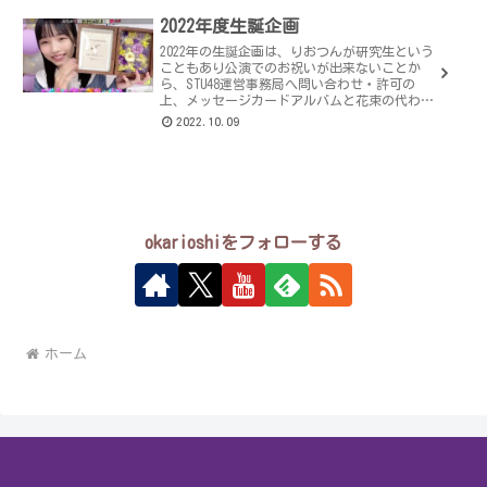
ィール写真で使用の...
2022年度生誕企画
2022年の生誕企画は、りおつんが研究生という
こともあり公演でのお祝いが出来ないことか
ら、STU48運営事務局へ問い合わせ・許可の
上、メッセージカードアルバムと花束の代わり
となるフラワーフォトフレームの2点を贈呈し
2022.10.09
ました。メセカアルバムの表...
okarioshiをフォローする
ホーム