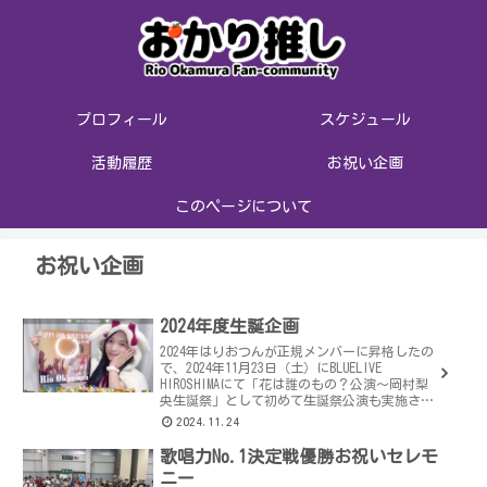
プロフィール
スケジュール
活動履歴
お祝い企画
このページについて
お祝い企画
2024年度生誕企画
2024年はりおつんが正規メンバーに昇格したの
で、2024年11月23日（土）にBLUELIVE
HIROSHIMAにて「花は誰のもの？公演～岡村梨
央生誕祭」として初めて生誕祭公演も実施され
ました。フライヤーフライヤーの表紙タイトル
2024.11.24
は超シン...
歌唱力No.1決定戦優勝お祝いセレモ
ニー