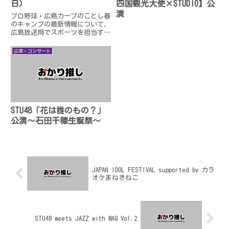
日）
四国観光大使×STUDIO】公
演
プロ野球・広島カープのことし春
のキャンプの最新情報について、
広島放送局でスポーツを担当する
佐竹祐人アナウンサーがお伝えす
る。ＭＣは木村文子、ＳＴＵ岡村
公演・コンサート
梨央みんなの声
STU48「花は誰のもの？」
公演〜石田千穂生誕祭〜
JAPAN IDOL FESTIVAL supported by カラ
オケまねきねこ
STU48 meets JAZZ with MAQ Vol.2