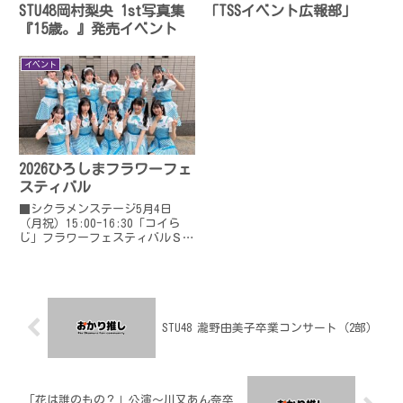
STU48岡村梨央 1st写真集
「TSSイベント広報部」
『15歳。』発売イベント
イベント
2026ひろしまフラワーフェ
スティバル
■シクラメンステージ5月4日
（月祝）15:00-16:30「コイら
じ」フラワーフェスティバルＳＰ
内海里音・岡田あずみ・岡村梨
央・尾崎世里花・甲斐心愛・川又
優菜・工藤理子・久留島優果・信
濃宙花・濵田響・諸葛望愛ＮＨＫ
広島放送局 シクラメンステ...
STU48 瀧野由美子卒業コンサート（2部）
「花は誰のもの？」公演〜川又あん奈卒