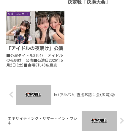
決定戦「決勝大会」
公演・コンサート
「アイドルの夜明け」公演
■公演タイトルSTU48「アイドル
の夜明け」公演■公演日2026年5
月2日(土)■会場STU48広島劇場
(広島クラブクアトロ)■開場/開
演16:45開場/17:30開演■出演内
海 里音・尾崎 世里花・岡田 あ
ずみ・岡村 梨央・工藤 理子・
久...
1stアルバム 直接お話し会(広島)②
エキサイティング・サマー・イン・ワジ
キ