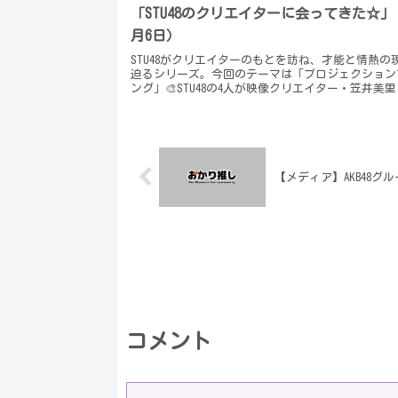
「STU48のクリエイターに会ってきた☆」
月6日）
STU48がクリエイターのもとを訪ね、才能と情熱の
迫るシリーズ。今回のテーマは「プロジェクション
ング」🎨STU48の4人が映像クリエイター・笠井美
（舞台・ステージ映像制作）の案内で、プロジェク
マッピングの制作現場を初...
【メディア】AKB48グ
コメント