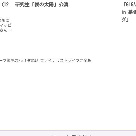
（12
研究生「僕の太陽」公演
「GIG
in 幕
グ」
現場に
マッピ
里さん
ション
ループ歌唱力No.1決定戦 ファイナリストライブ完全版