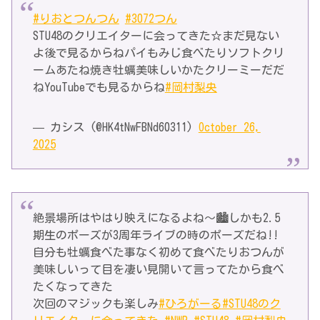
#りおとつんつん
#3072つん
STU48のクリエイターに会ってきた☆まだ見ない
よ後で見るからねパイもみじ食べたりソフトクリ
ームあたね焼き牡蠣美味しいかたクリーミーだだ
ねYouTubeでも見るからね
#岡村梨央
— カシス (@HK4tNwFBNd60311)
October 26,
2025
絶景場所はやはり映えになるよね〜🏙しかも2.5
期生のポーズが3周年ライブの時のポーズだね!!
自分も牡蠣食べた事なく初めて食べたりおつんが
美味しいって目を凄い見開いて言ってたから食べ
たくなってきた
次回のマジックも楽しみ
#ひろがーる
#STU48のク