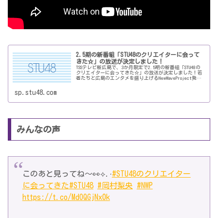
2.5期の新番組「STU48のクリエイターに会って
きた☆」の放送が決定しました！
TSSテレビ新広島で、3か月限定で2.5期の新番組「STU48の
クリエイターに会ってきた☆」の放送が決定しました！若
者たちと広島のエンタメを盛り上げるNewWaveProject発の
番組として、多くの若者世代にスポットライトを当ててい
きます…
sp.stu48.com
みんなの声
このあと見ってね〜👀⟡.·
#STU48のクリエイター
に会ってきた
#STU48
#岡村梨央
#NWP
https://t.co/MdOQGjNx0k