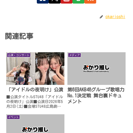
okarioshi
関連記事
公演・コンサート
メディア
「アイドルの夜明け」公演
第6回AKB48グループ歌唱力
No.1決定戦 舞台裏ドキュ
■公演タイトルSTU48「アイドル
メント
の夜明け」公演■公演日2026年5
月2日(土)■会場STU48広島劇場
(広島クラブクアトロ)■開場/開
演16:45開場/17:30開演■出演内
イベント
海 里音・尾崎 世里花・岡田 あ
ずみ・岡村 梨央・工藤 理子・
久...