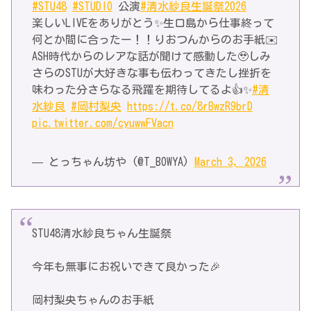
#STU48
#STUDIO
公演
#清水紗良生誕祭2026
楽しいLIVEをありがとう✨生口島から仕事終って
何とか間に合ったー！！りおつんからのお手紙✉️
ASH時代からのレアな話が聞けて感動した🥹しみ
さらのSTUが大好きな事も伝わってきたし挫折を
味わった分さらなる飛躍を期待してるよ👍✨
#清
水紗良
#岡村梨央
https://t.co/8rBwzR9brD
pic.twitter.com/cyuwwFVacn
— とっちゃん坊や (@T_BOWYA)
March 3, 2026
STU48清水紗良ちゃん生誕祭
今年も無事にお祝いできて良かった🎉
岡村梨央ちゃんのお手紙