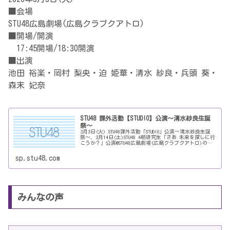
■会場
STU48広島劇場(広島クラブクアトロ)
■開場/開演
17:45開場/18:30開演
■出演
池田 裕楽・岡村 梨央・迫 姫華・清水 紗良・兵頭 葵・
森末 妃奈
STU48 課外活動【STUDIO】公演〜清水紗良生誕
祭〜
3月3日(火) STU48課外活動「STUDIO」公演〜清水紗良生誕
祭〜、3月14日(土)STU48 4期研究生「さあ 未来を探しに行
こうか？」公演@STU48広島劇場(広島クラブクアトロ)の開
催が決定しました。このあと2月21日(土)12…
sp.stu48.com
みんなの声