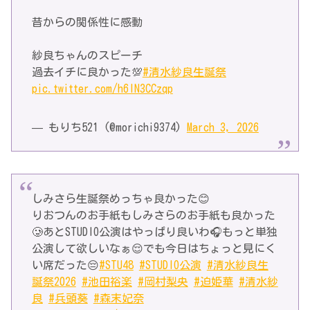
昔からの関係性に感動
紗良ちゃんのスピーチ
過去イチに良かった💯
#清水紗良生誕祭
pic.twitter.com/h6lN3CCzqp
— もりち521 (@morichi9374)
March 3, 2026
しみさら生誕祭めっちゃ良かった😊
りおつんのお手紙もしみさらのお手紙も良かった
🥲あとSTUDIO公演はやっぱり良いわ🎧もっと単独
公演して欲しいなぁ😌でも今日はちょっと見にく
い席だった😔
#STU48
#STUDIO公演
#清水紗良生
誕祭2026
#池田裕楽
#岡村梨央
#迫姫華
#清水紗
良
#兵頭葵
#森末妃奈