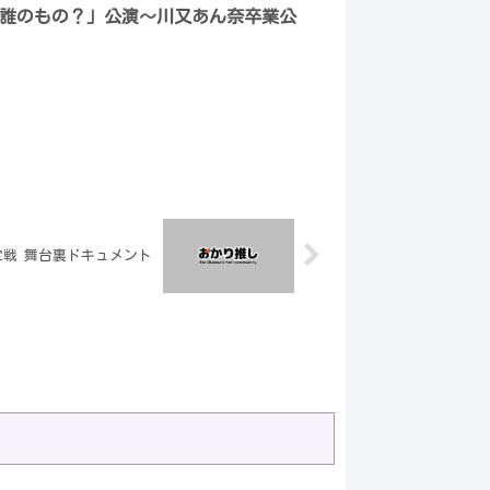
誰のもの？」公演〜川又あん奈卒業公
1決定戦 舞台裏ドキュメント