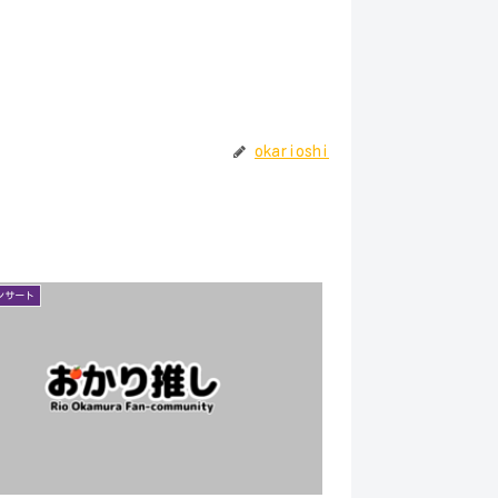
okarioshi
ンサート