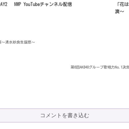
AY2
NWP YouTubeチャンネル配信
「花は
演〜
公演〜清水紗良生誕祭〜
第6回AKB48グループ歌唱力No.
コメントを書き込む